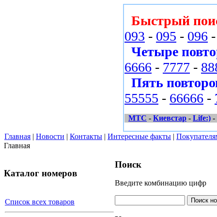
Быстрый пои
093
-
095
-
096
Четыре повто
6666
-
7777
-
88
Пять повторо
55555
-
66666
-
МТС
-
Киевстар
-
Life:)
-
Главная
|
Новости
|
Контакты
|
Интересные факты
|
Покупателя
Главная
Поиск
Каталог номеров
Введите комбинацию цифр
Список всех товаров