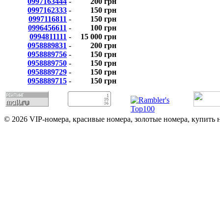
0997163444
-
200 грн
0997162333
-
150 грн
0997116811
-
150 грн
0996456611
-
100 грн
0994811111
-
15 000 грн
0958889831
-
200 грн
0958889756
-
150 грн
0958889750
-
150 грн
0958889729
-
150 грн
0958889715
-
150 грн
© 2026 VIP-номера, красивые номера, золотые номера, купить 