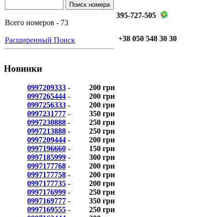
395-727-505
Всего номеров - 73
+38 050 548 30 30
Расширенный Поиск
Новинки
0997209333
-
200 грн
0997265444
-
200 грн
0997256333
-
200 грн
0997231777
-
350 грн
0997230888
-
250 грн
0997213888
-
250 грн
0997209444
-
200 грн
0997196660
-
150 грн
0997185999
-
300 грн
0997177768
-
200 грн
0997177758
-
200 грн
0997177735
-
200 грн
0997176999
-
250 грн
0997169777
-
350 грн
0997169555
-
250 грн