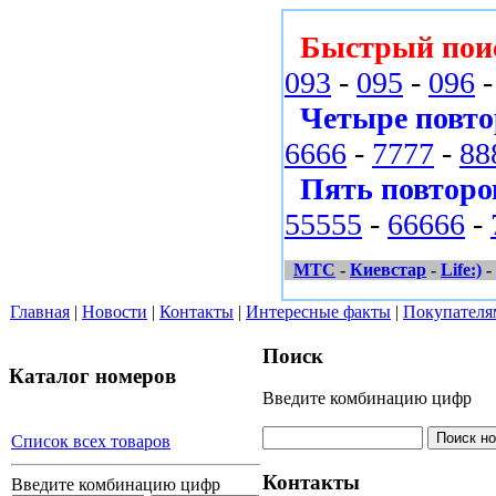
Быстрый пои
093
-
095
-
096
Четыре повто
6666
-
7777
-
88
Пять повторо
55555
-
66666
-
МТС
-
Киевстар
-
Life:)
-
Главная
|
Новости
|
Контакты
|
Интересные факты
|
Покупателя
Поиск
Каталог номеров
Введите комбинацию цифр
Список всех товаров
Контакты
Введите комбинацию цифр